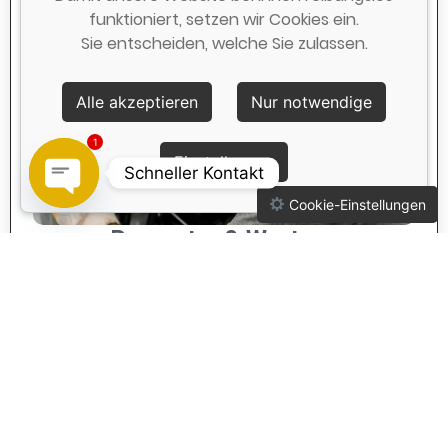
funktioniert, setzen wir Cookies ein.
Sie entscheiden, welche Sie zulassen.
Alle akzeptieren
Nur notwendige
1
Einstellungen
Schneller Kontakt
Open chaty
Cookie-Einstellungen
Reparatur & Wartung
Schnelle Hilfe, langfristige Sicherheit. Ob
Stromausfall, defekte Sicherung, Ausfall von
Beleuchtung oder Anlagenwartung – unser Team ist
für Sie da. Mit regelmäßiger Wartung beugen wir
Ausfällen vor, erhöhen die Lebensdauer Ihrer Anlagen
und sorgen dafür, dass Sie immer auf der sicheren
Seite sind.